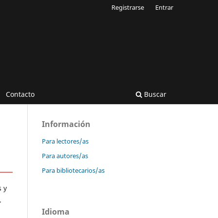
Registrarse
Entrar
Contacto
Buscar
Información
Para lectores/as
Para autores/as
Para bibliotecarios/as
s y
.
Idioma