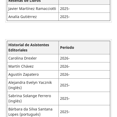
Reseñas de Libros
Marina Berri
2020-2023
Javier Martínez Ramacciotti
2025-
Javier Martínez Ramacciotti
2019-2024
Analía Gutiérrez
2025-
Lorena de Matteis
2016-2024
Ana María Marcovecchio
2016-2024
Daniela Lauría
2016-2023
Historial de Asistentes
Analía Gutiérrez
2016-2012
Período
Editoriales
Verónica Nercesian
2014-2022
Carolina Drexler
2026-
Mara Glozman
2012-2015
Martín Chávez
2026-
Alicia Avellana
2011-2014
Agustín Zapatero
2026-
Lucía Brandani
2009-2014
Alejandra Evelyn Yacznik
2025-
Laura Kornfeld
2004-2010
(inglés)
Susana Gallardo
2004-2006
Sabrina Solange Ferrero
2025-
(inglés)
Elena M. Rojas Mayer
1993-1995
Bárbara da Silva Santana
2025-
Lopes (portugués)