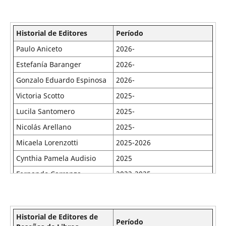
Historial de Editores
Período
Paulo Aniceto
2026-
Estefanía Baranger
2026-
Gonzalo Eduardo Espinosa
2026-
Victoria Scotto
2025-
Lucila Santomero
2025-
Nicolás Arellano
2025-
Micaela Lorenzotti
2025-2026
Cynthia Pamela Audisio
2025
Fernando Carranza
2022-2025
Mayra Juanatey
2021-2024
Débora Amadio
2022-2025
Historial de Editores de
Juan Ennis
2020-2022
Período