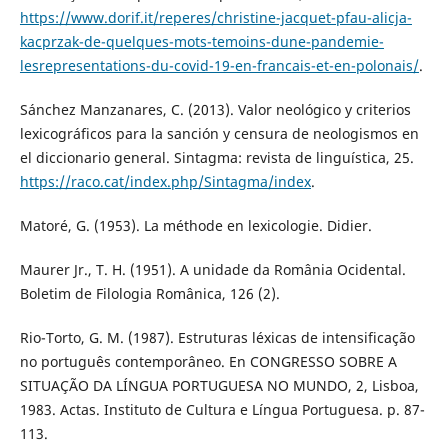
https://www.dorif.it/reperes/christine-jacquet-pfau-alicja-
kacprzak-de-quelques-mots-temoins-dune-pandemie-
lesrepresentations-du-covid-19-en-francais-et-en-polonais/
.
Sánchez Manzanares, C. (2013). Valor neológico y criterios
lexicográficos para la sanción y censura de neologismos en
el diccionario general. Sintagma: revista de linguística, 25.
https://raco.cat/index.php/Sintagma/index
.
Matoré, G. (1953). La méthode en lexicologie. Didier.
Maurer Jr., T. H. (1951). A unidade da România Ocidental.
Boletim de Filologia Românica, 126 (2).
Rio-Torto, G. M. (1987). Estruturas léxicas de intensificação
no português contemporâneo. En CONGRESSO SOBRE A
SITUAÇÃO DA LÍNGUA PORTUGUESA NO MUNDO, 2, Lisboa,
1983. Actas. Instituto de Cultura e Língua Portuguesa. p. 87-
113.