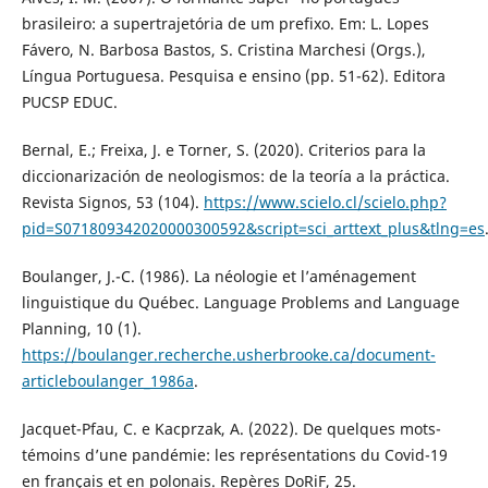
brasileiro: a supertrajetória de um prefixo. Em: L. Lopes
Fávero, N. Barbosa Bastos, S. Cristina Marchesi (Orgs.),
Língua Portuguesa. Pesquisa e ensino (pp. 51-62). Editora
PUCSP EDUC.
Bernal, E.; Freixa, J. e Torner, S. (2020). Criterios para la
diccionarización de neologismos: de la teoría a la práctica.
Revista Signos, 53 (104).
https://www.scielo.cl/scielo.php?
pid=S071809342020000300592&script=sci_arttext_plus&tlng=es
Boulanger, J.-C. (1986). La néologie et l’aménagement
linguistique du Québec. Language Problems and Language
Planning, 10 (1).
https://boulanger.recherche.usherbrooke.ca/document-
articleboulanger_1986a
.
Jacquet-Pfau, C. e Kacprzak, A. (2022). De quelques mots-
témoins d’une pandémie: les représentations du Covid-19
en français et en polonais. Repères DoRiF, 25.