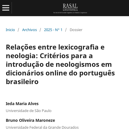
Inicio
/
Archivos
/
2025 - N° 1
/
Dossier
Relações entre lexicografia e
neologia: Critérios para a
introdução de neologismos em
dicionários online do português
brasileiro
Ieda Maria Alves
Universidade de São Paulo
Bruno Oliveira Maroneze
Universidade Federal da Grande Dourados