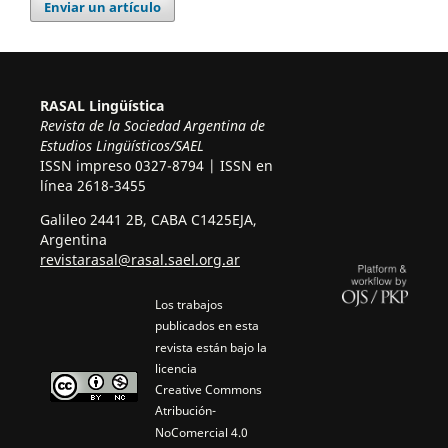
Enviar un artículo
RASAL Lingüística
Revista de la Sociedad Argentina de
Estudios Lingüísticos/SAEL
ISSN impreso
0327-8794 |
ISSN en
línea
2618-3455
Galileo 2441 2B, CABA C1425EJA,
Argentina
revistarasal@rasal.sael.org.ar
Los trabajos
publicados en esta
revista están bajo la
licencia
Creative Commons
Atribución-
NoComercial 4.0