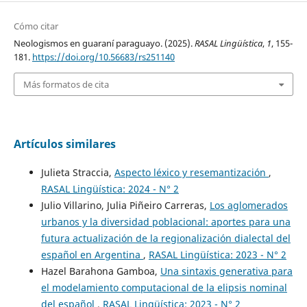
Cómo citar
Neologismos en guaraní paraguayo. (2025).
RASAL Lingüística
,
1
, 155-
181.
https://doi.org/10.56683/rs251140
Más formatos de cita
Artículos similares
Julieta Straccia,
Aspecto léxico y resemantización
,
RASAL Lingüística: 2024 - N° 2
Julio Villarino, Julia Piñeiro Carreras,
Los aglomerados
urbanos y la diversidad poblacional: aportes para una
futura actualización de la regionalización dialectal del
español en Argentina
,
RASAL Lingüística: 2023 - N° 2
Hazel Barahona Gamboa,
Una sintaxis generativa para
el modelamiento computacional de la elipsis nominal
del español
,
RASAL Lingüística: 2023 - N° 2