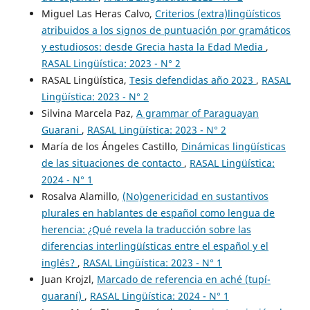
Miguel Las Heras Calvo,
Criterios (extra)lingüísticos
atribuidos a los signos de puntuación por gramáticos
y estudiosos: desde Grecia hasta la Edad Media
,
RASAL Lingüística: 2023 - N° 2
RASAL Lingüística,
Tesis defendidas año 2023
,
RASAL
Lingüística: 2023 - N° 2
Silvina Marcela Paz,
A grammar of Paraguayan
Guarani
,
RASAL Lingüística: 2023 - N° 2
María de los Ángeles Castillo,
Dinámicas lingüísticas
de las situaciones de contacto
,
RASAL Lingüística:
2024 - N° 1
Rosalva Alamillo,
(No)genericidad en sustantivos
plurales en hablantes de español como lengua de
herencia: ¿Qué revela la traducción sobre las
diferencias interlingüísticas entre el español y el
inglés?
,
RASAL Lingüística: 2023 - N° 1
Juan Krojzl,
Marcado de referencia en aché (tupí-
guaraní)
,
RASAL Lingüística: 2024 - N° 1