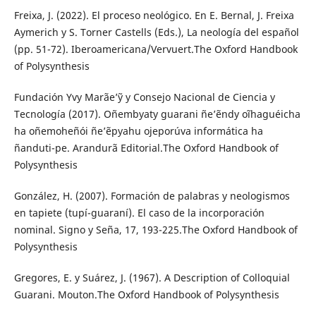
Freixa, J. (2022). El proceso neológico. En E. Bernal, J. Freixa
Aymerich y S. Torner Castells (Eds.), La neología del español
(pp. 51-72). Iberoamericana/Vervuert.The Oxford Handbook
of Polysynthesis
Fundación Yvy Marãe’ỹ y Consejo Nacional de Ciencia y
Tecnología (2017). Oñembyaty guarani ñe’ẽndy oĩhaguéicha
ha oñemoheñói ñe’ẽpyahu ojeporúva informática ha
ñanduti-pe. Arandurã Editorial.The Oxford Handbook of
Polysynthesis
González, H. (2007). Formación de palabras y neologismos
en tapiete (tupí-guaraní). El caso de la incorporación
nominal. Signo y Seña, 17, 193-225.The Oxford Handbook of
Polysynthesis
Gregores, E. y Suárez, J. (1967). A Description of Colloquial
Guarani. Mouton.The Oxford Handbook of Polysynthesis